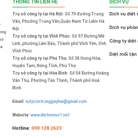
THÔNG TIN LIÊN HỆ
DỊCH VỤ
Dịch vụ diệt 
Trụ sở công ty tại Hà Nội:
Số 79 đường Trung
Văn, Phường Trung Văn,Quận Nam Từ Liêm Hà
y
Dịch vụ phò
Nội
ương
Trụ sở công ty tại Vĩnh Phúc:
Số 97 Đường Mê
sự
Công ty diệt 
Linh, phường Liên Bảo, Thành phố Vĩnh Yên, tỉnh
ủa
Vĩnh Phúc
Diệt mối tận
Trụ sở công ty tại Phú Thọ:
Số 38 Hưng Hóa,
Huyện Tam, Nông Tỉnh, Phú Thọ
Trụ sở công ty tại Hòa Bình:
Số 54 Đường Hoàng
Văn Thụ, Phường Tân Thịnh, Thành phố Hoà
Bình
Email:
xulycontrunggayhai@gmail.com
Website:
www.dietmoiso1.net
Hotline:
098.128.2623