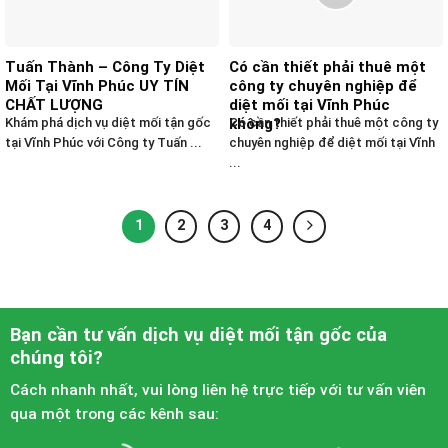
Tuấn Thành – Công Ty Diệt
Có cần thiết phải thuê một
Mối Tại Vĩnh Phúc UY TÍN
công ty chuyên nghiệp để
CHẤT LƯỢNG
diệt mối tại Vĩnh Phúc
Khám phá dịch vụ diệt mối tận gốc
không?
Có cần thiết phải thuê một công ty
tại Vĩnh Phúc với Công ty Tuấn ...
chuyên nghiệp để diệt mối tại Vĩnh
...
1
2
3
4
Bạn cần tư vấn dịch vụ diệt mối tận gốc của
chúng tôi?
Cách nhanh nhất, vui lòng liên hệ trực tiếp với tư vấn viên
qua một trong các kênh sau: