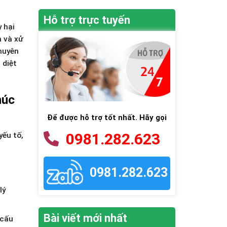
Hỗ trợ trực tuyến
y hại
n và xử
chuyên
 diệt
húc
Để được hỗ trợ tốt nhất. Hãy gọi
0981.282.623
yếu tố,
0981.282.623
lý
Bài viết mới nhất
 cấu