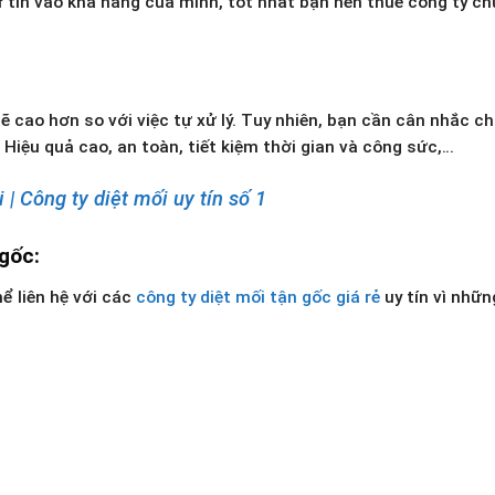
 tin vào khả năng của mình, tốt nhất bạn nên thuê công ty ch
ẽ cao hơn so với việc tự xử lý. Tuy nhiên, bạn cần cân nhắc ch
Hiệu quả cao, an toàn, tiết kiệm thời gian và công sức,…
| Công ty diệt mối uy tín số 1
gốc:
ể liên hệ với các
công ty diệt mối tận gốc giá rẻ
uy tín vì nhữn