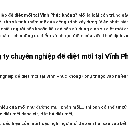
iệp để diệt mối tại Vĩnh Phúc không?
Mối là loài côn trùng gâ
ổi thọ và tính thẩm mỹ của công trình xây dựng. Việc phát hiệ
n, nhiều người băn khoăn liệu có nên sử dụng dịch vụ diệt mối 
ẽ phân tích những ưu điểm và nhược điểm của việc thuê dịch vụ
 ty chuyên nghiệp để diệt mối tại Vĩnh P
 nghiệp để diệt mối tại Vĩnh Phúc không? phụ thuộc vào nhiều 
hiệu của mối như đường mui, phân mối,… thì bạn có thể tự xử 
 diệt mối dạng xịt, đặt bả diệt mối,…
ều dấu hiệu của mối hoặc nghi ngờ mối đã xâm hại sâu vào kết