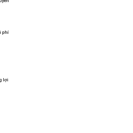
uyên
i phí
g lợi