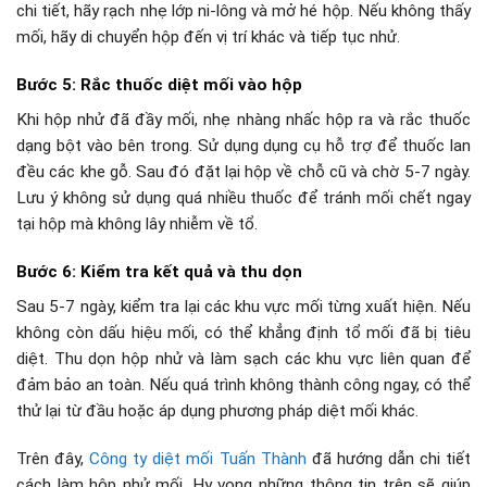
chi tiết, hãy rạch nhẹ lớp ni-lông và mở hé hộp. Nếu không thấy
mối, hãy di chuyển hộp đến vị trí khác và tiếp tục nhử.
Bước 5: Rắc thuốc diệt mối vào hộp
Khi hộp nhử đã đầy mối, nhẹ nhàng nhấc hộp ra và rắc thuốc
dạng bột vào bên trong. Sử dụng dụng cụ hỗ trợ để thuốc lan
đều các khe gỗ. Sau đó đặt lại hộp về chỗ cũ và chờ 5-7 ngày.
Lưu ý không sử dụng quá nhiều thuốc để tránh mối chết ngay
tại hộp mà không lây nhiễm về tổ.
Bước 6: Kiểm tra kết quả và thu dọn
Sau 5-7 ngày, kiểm tra lại các khu vực mối từng xuất hiện. Nếu
không còn dấu hiệu mối, có thể khẳng định tổ mối đã bị tiêu
diệt. Thu dọn hộp nhử và làm sạch các khu vực liên quan để
đảm bảo an toàn. Nếu quá trình không thành công ngay, có thể
thử lại từ đầu hoặc áp dụng phương pháp diệt mối khác.
Trên đây,
Công ty diệt mối Tuấn Thành
đã hướng dẫn chi tiết
cách làm hộp nhử mối. Hy vọng những thông tin trên sẽ giúp