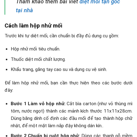
Tham khảo thêm bài viết
diệt mối tận gốc
tại nhà
Cách làm hộp nhử mối
Trước khi tự diệt mối, cần chuẩn bị đầy đủ dụng cụ gồm:
Hộp nhử mối tiêu chuẩn.
Thuốc diệt mối chất lượng.
Khẩu trang, găng tay cao su và dụng cụ vệ sinh.
Để làm hộp nhử mối, bạn cần thực hiện theo các bước dưới
đây:
Bước 1 Làm vỏ hộp nhử:
Cắt bìa carton (như vỏ thùng mì
tôm, nước ngọt) thành các mảnh kích thước 11x11x28cm.
Dùng băng dính cố định các đầu mối để tạo thành hộp chữ
nhật, để một mặt làm nắp đậy không dán kín..
Bước 2 Chuẩn bị ruột hộp nhử:
Dùng các thanh gỗ mềm