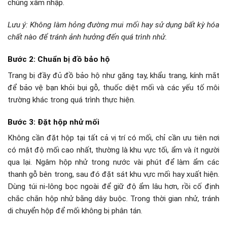
chúng xâm nhập.
Lưu ý: Không làm hỏng đường mui mối hay sử dụng bất kỳ hóa
chất nào để tránh ảnh hưởng đến quá trình nhử.
Bước 2: Chuẩn bị đồ bảo hộ
Trang bị đầy đủ đồ bảo hộ như găng tay, khẩu trang, kính mắt
để bảo vệ bạn khỏi bụi gỗ, thuốc diệt mối và các yếu tố môi
trường khác trong quá trình thực hiện.
Bước 3: Đặt hộp nhử mối
Không cần đặt hộp tại tất cả vị trí có mối, chỉ cần ưu tiên nơi
có mật độ mối cao nhất, thường là khu vực tối, ẩm và ít người
qua lại. Ngâm hộp nhử trong nước vài phút để làm ẩm các
thanh gỗ bên trong, sau đó đặt sát khu vực mối hay xuất hiện.
Dùng túi ni-lông bọc ngoài để giữ độ ẩm lâu hơn, rồi cố định
chắc chắn hộp nhử bằng dây buộc. Trong thời gian nhử, tránh
di chuyển hộp để mối không bị phân tán.