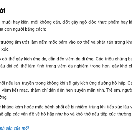
ời
ồi, muỗi hay kiến, mối không cắn, đốt gây ngộ độc thực phẩm hay l
ủa con người bằng cách:
 trường ẩm ướt làm nấm mốc bám vào cơ thể và phát tán trong khô
 xúc.
có thể gây kích ứng da, dẫn đến viêm da dị ứng. Các triệu chứng 
lâu dài có thể làm tình trạng viêm da nghiêm trọng hơn, gây khó c
i nếu lan truyền trong không khí sẽ gây kích ứng đường hô hấp. Cá
 viêm kết mạc, thậm chí dẫn đến hen suyễn mãn tính. Trẻ em, người
ởng.
kháng kém hoặc mắc bệnh phổi dễ bị nhiễm trùng khi tiếp xúc lâu 
 gặp các vấn đề về hô hấp như ho và khó thở nếu tiếp xúc thường
sinh sản của mối