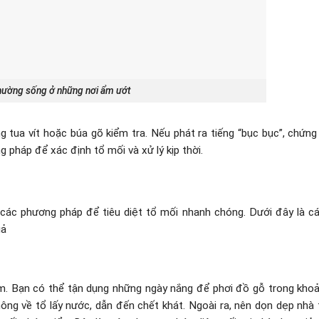
hường sống ở những nơi ẩm ướt
g tua vít hoặc búa gõ kiểm tra. Nếu phát ra tiếng “bục bục”, chứng
 pháp để xác định tổ mối và xử lý kịp thời.
 các phương pháp để tiêu diệt tổ mối nhanh chóng. Dưới đây là c
uả
 tím. Bạn có thể tận dụng những ngày nắng để phơi đồ gỗ trong kho
không về tổ lấy nước, dẫn đến chết khát. Ngoài ra, nên dọn dẹp nhà