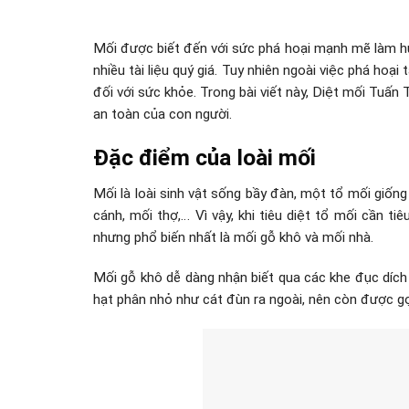
Mối được biết đến với sức phá hoại mạnh mẽ làm hư 
nhiều tài liệu quý giá. Tuy nhiên ngoài việc phá hoại
đối với sức khỏe. Trong bài viết này, Diệt mối Tuấ
an toàn của con người.
Đặc điểm của loài mối
Mối là loài sinh vật sống bầy đàn, một tổ mối giốn
cánh, mối thợ,… Vì vậy, khi tiêu diệt tổ mối cần t
nhưng phổ biến nhất là mối gỗ khô và mối nhà.
Mối gỗ khô dễ dàng nhận biết qua các khe đục dích
hạt phân nhỏ như cát đùn ra ngoài, nên còn được gọ