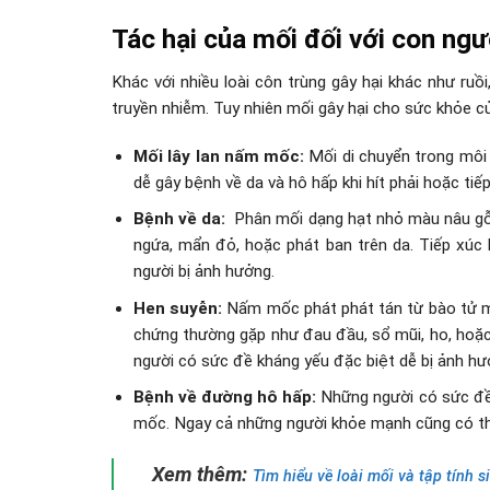
Tác hại của mối đối với con ngư
Khác với nhiều loài côn trùng gây hại khác như ru
truyền nhiễm. Tuy nhiên mối gây hại cho sức khỏe c
Mối lây lan nấm mốc:
Mối di chuyển trong môi
dễ gây bệnh về da và hô hấp khi hít phải hoặc tiếp
Bệnh về da:
Phân mối dạng hạt nhỏ màu nâu gỗ 
ngứa, mẩn đỏ, hoặc phát ban trên da. Tiếp xúc 
người bị ảnh hưởng.
Hen suyễn:
Nấm mốc phát phát tán từ bào tử mố
chứng thường gặp như đau đầu, sổ mũi, ho, hoặc
người có sức đề kháng yếu đặc biệt dễ bị ảnh hư
Bệnh về đường hô hấp:
Những người có sức đề 
mốc. Ngay cả những người khỏe mạnh cũng có thể
Xem thêm:
Tìm hiểu về loài mối và tập tính 