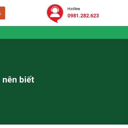
Hotline
0981.282.623
 nên biết