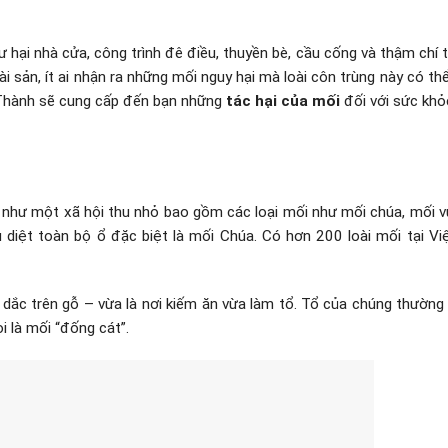
hại nhà cửa, công trình đê điều, thuyền bè, cầu cống và thậm chí t
 tài sản, ít ai nhận ra những mối nguy hại mà loài côn trùng này có th
n Thành sẽ cung cấp đến bạn những
tác hại của mối
đối với sức khỏ
g như một xã hội thu nhỏ bao gồm các loại mối như mối chúa, mối v
iêu diệt toàn bộ ổ đặc biệt là mối Chúa. Có hơn 200 loài mối tại V
 dắc trên gỗ – vừa là nơi kiếm ăn vừa làm tổ. Tổ của chúng thường
i là mối “đống cát”.