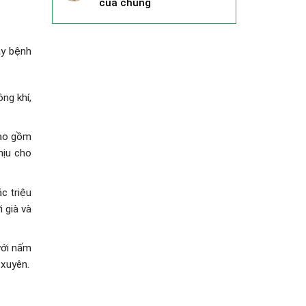
của chúng
ây bệnh
ng khí,
bao gồm
hịu cho
c triệu
 già và
với nấm
 xuyên.