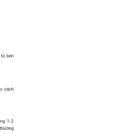
 tỏ bên
ác cách
ảng 1-2
 thường