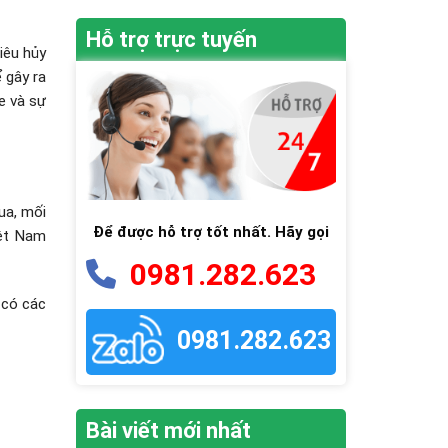
Hỗ trợ trực tuyến
iêu hủy
ể gây ra
e và sự
ua, mối
Để được hỗ trợ tốt nhất. Hãy gọi
iệt Nam
0981.282.623
 có các
0981.282.623
Bài viết mới nhất