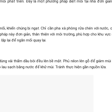
ối phát triển. Đây là một phương pháp diệt mối tại nhà đơn giả
ối, khiến chúng bị ngạt. Chỉ cần pha xà phòng rửa chén với nước, 
pháp này đơn giản, thân thiện với môi trường, phù hợp cho khu vực 
lặp lại để ngăn mối quay lại.
 dùng vải thấm dầu bôi đều lên bề mặt. Phủ nilon lên gỗ để giảm mùi 
ó lau sạch bằng nước để khử mùi. Tránh thực hiện gần nguồn lửa.