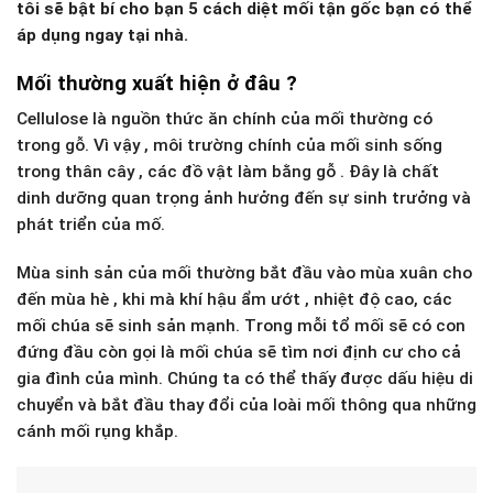
tôi sẽ bật bí cho bạn 5 cách diệt mối tận gốc bạn có thể
áp dụng ngay tại nhà.
Mối thường xuất hiện ở đâu ?
Cellulose là nguồn thức ăn chính của mối thường có
trong gỗ. Vì vậy , môi trường chính của mối sinh sống
trong thân cây , các đồ vật làm bằng gỗ . Đây là chất
dinh dưỡng quan trọng ảnh hưởng đến sự sinh trưởng và
phát triển của mố.
Mùa sinh sản của mối thường bắt đầu vào mùa xuân cho
đến mùa hè , khi mà khí hậu ẩm ướt , nhiệt độ cao, các
mối chúa sẽ sinh sản mạnh. Trong mỗi tổ mối sẽ có con
đứng đầu còn gọi là mối chúa sẽ tìm nơi định cư cho cả
gia đình của mình. Chúng ta có thể thấy được dấu hiệu di
chuyển và bắt đầu thay đổi của loài mối thông qua những
cánh mối rụng khắp.