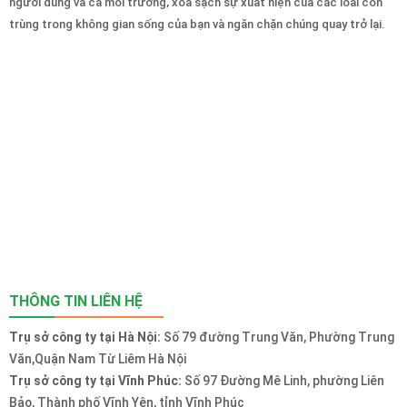
người dùng và cả môi trường, xóa sạch sự xuất hiện của các loài côn
trùng trong không gian sống của bạn và ngăn chặn chúng quay trở lại.
THÔNG TIN LIÊN HỆ
Trụ sở công ty tại Hà Nội:
Số 79 đường Trung Văn, Phường Trung
Văn,Quận Nam Từ Liêm Hà Nội
Trụ sở công ty tại Vĩnh Phúc:
Số 97 Đường Mê Linh, phường Liên
Bảo, Thành phố Vĩnh Yên, tỉnh Vĩnh Phúc