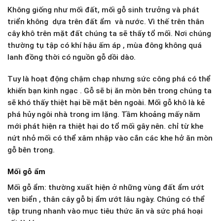
Không giống như mối đất, mối gỗ sinh trưởng và phát
triển không dựa trên đất ẩm và nước. Vì thế trên thân
cây khô trên mặt đất chúng ta sẽ thấy tổ mối. Nơi chúng
thường tụ tập có khí hậu ấm áp , mùa đông không quá
lanh đồng thời có nguồn gỗ dồi dào.
Tuy là hoạt động chậm chạp nhưng sức công phá có thể
khiến bạn kinh ngạc . Gỗ sẽ bị ăn mòn bên trong chúng ta
sẽ khó thấy thiệt hại bề mặt bên ngoài. Mối gỗ khô là kẻ
phá hủy ngôi nhà trong im lặng. Tầm khoảng mấy năm
mới phát hiện ra thiệt hại do tổ mối gây nên. chỉ từ khe
nứt nhỏ mối có thể xâm nhập vào cắn các khe hở ăn mòn
gỗ bên trong.
Mối gỗ ẩm
Mối gỗ ẩm: thường xuất hiện ở những vùng đất ẩm ướt
ven biển , thân cây gỗ bị ẩm ướt lâu ngày. Chúng có thể
tập trung nhanh vào mục tiêu thức ăn và sức phá hoại