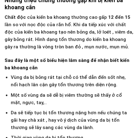
Những triệu chứng thường gặp khi bị kiến ba
khoang cắn
Chất độc
của kiến ba khoang thường cao gấp
12 đến 15
lần so với nọc độc của rắn hổ. Khi da tiếp xúc với chất
độc của kiến ba khoang tạo nên bỏng da, lở loét , viêm da,
gây bỏng rát. Hình dạng tổn thương do kiến ba khoang
gây ra thường là vòng tròn ban đỏ , mụn nước, mụn mủ.
Sau đây là một số biểu hiện lâm sàng để nhận biết kiến
ba khoang cắn
Vùng da bị bỏng rát tại chỗ có thể dẫn đến sốt nhẹ,
nổi hạch lân cận gây tổn thương trên diện rộng.
Một số vùng da sẽ dễ bị viêm thường sẽ thấy ở cổ
mặt, ngực, tay,..
Da sẽ tiếp tục bị tổn thương nặng hơn nếu chúng ta
gãi hay chà xát , hay vô ý dịch của vùng da bị tổn
thương sẽ lây sang các vùng da lành.
Thời gian vùng da bị tổn thương