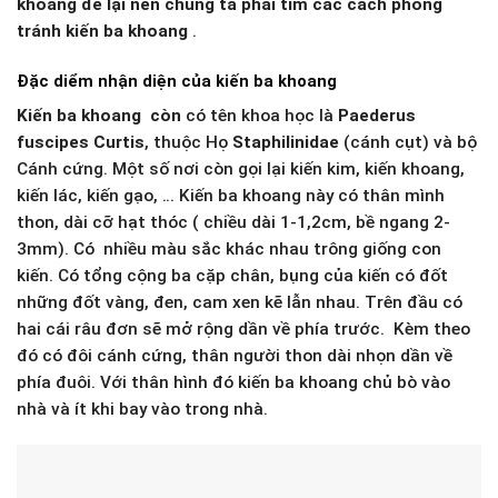
khoang để lại nên chúng ta phải tìm các cách phòng
tránh kiến ba khoang
.
Đặc diểm nhận diện của kiến ba khoang
Kiến ba khoang còn
có tên khoa học là
Paederus
fuscipes Curtis
, thuộc Họ
Staphilinidae
(cánh cụt) và bộ
Cánh cứng. Một số nơi còn gọi lại kiến kim, kiến khoang,
kiến lác, kiến gạo, … Kiến ba khoang này có thân mình
thon, dài cỡ hạt thóc ( chiều dài 1-1,2cm, bề ngang 2-
3mm). Có nhiều màu sắc khác nhau trông giống con
kiến. Có tổng cộng ba cặp chân, bụng của kiến có đốt
những đốt vàng, đen, cam xen kẽ lẫn nhau. Trên đầu có
hai cái râu đơn sẽ mở rộng dần về phía trước. Kèm theo
đó có đôi cánh cứng, thân người thon dài nhọn dần về
phía đuôi. Với thân hình đó kiến ba khoang chủ bò vào
nhà và ít khi bay vào trong nhà.