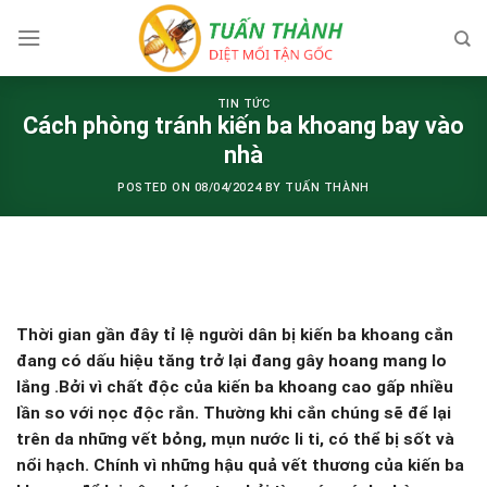
Skip
to
content
TIN TỨC
Cách phòng tránh kiến ba khoang bay vào
nhà
POSTED ON
08/04/2024
BY
TUẤN THÀNH
Thời gian gần đây tỉ lệ người dân bị kiến ba khoang cắn
đang có dấu hiệu tăng trở lại đang gây hoang mang lo
lắng .Bởi vì chất độc của kiến ba khoang cao gấp nhiều
lần so với nọc độc rắn. Thường khi cắn chúng sẽ để lại
trên da những vết bỏng, mụn nước li ti, có thể bị sốt và
nổi hạch. Chính vì những hậu quả vết thương của kiến ba