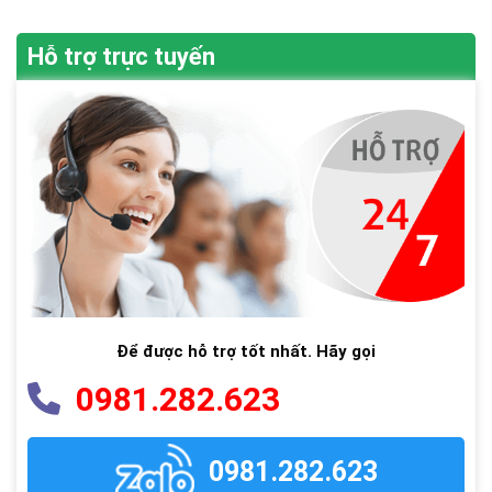
Hỗ trợ trực tuyến
Để được hỗ trợ tốt nhất. Hãy gọi
0981.282.623
0981.282.623