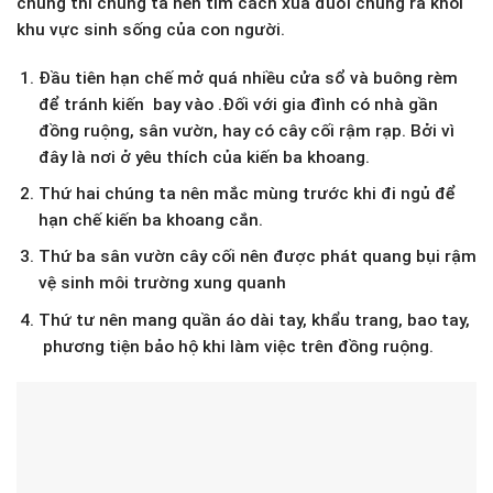
chúng thì chúng ta nên tìm cách xua đuổi chúng ra khỏi
khu vực sinh sống của con người.
Đầu tiên hạn chế mở quá nhiều cửa sổ và buông rèm
để tránh kiến bay vào .Đối với gia đình có nhà gần
đồng ruộng, sân vườn, hay có cây cối rậm rạp. Bởi vì
đây là nơi ở yêu thích của kiến ba khoang.
Thứ hai chúng ta nên mắc mùng trước khi đi ngủ để
hạn chế kiến ba khoang cắn.
Thứ ba sân vườn cây cối nên được phát quang bụi rậm
vệ sinh môi trường xung quanh
Thứ tư nên mang quần áo dài tay, khẩu trang, bao tay,
phương tiện bảo hộ khi làm việc trên đồng ruộng.