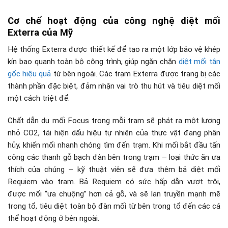
Cơ chế hoạt động của công nghệ diệt mối
Exterra của Mỹ
Hệ thống Exterra được thiết kế để tạo ra một lớp bảo vệ khép
kín bao quanh toàn bộ công trình, giúp ngăn chặn
diệt mối tận
gốc hiệu quả
từ bên ngoài. Các trạm Exterra được trang bị các
thành phần đặc biệt, đảm nhận vai trò thu hút và tiêu diệt mối
một cách triệt để.
Chất dẫn dụ mối Focus trong mỗi trạm sẽ phát ra một lượng
nhỏ CO2, tái hiện dấu hiệu tự nhiên của thực vật đang phân
hủy, khiến mối nhanh chóng tìm đến trạm. Khi mối bắt đầu tấn
công các thanh gỗ bạch đàn bên trong trạm – loại thức ăn ưa
thích của chúng – kỹ thuật viên sẽ đưa thêm bả diệt mối
Requiem vào trạm. Bả Requiem có sức hấp dẫn vượt trội,
được mối “ưa chuộng” hơn cả gỗ, và sẽ lan truyền mạnh mẽ
trong tổ, tiêu diệt toàn bộ đàn mối từ bên trong tổ đến các cá
thể hoạt động ở bên ngoài.