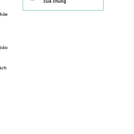
của chúng
khỏe
 bảo
ách