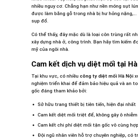
nhiều nguy cơ. Chẳng hạn như nền móng sụt lún
được làm bằng gỗ trong nhà bị hư hỏng nặng,… Nế
sụp đổ.
Có thể thấy, đây mặc dù là loại côn trùng rất n
xây dựng nhà ở, công trình. Bạn hãy tìm kiếm đ
mỹ của ngôi nhà.
Cam kết dịch vụ diệt mối tại H
Tại khu vực, có nhiều
công ty diệt mối Hà Nội
xu
nghiệm triển khai để đảm bảo hiệu quả và an toà
gốc đáng tham khảo bởi:
Sở hữu trang thiết bị tiên tiến, hiện đại nhất
Cam kết diệt mối triệt để, không gây ô nhiễ
Cam kết chi phí diệt mối tận gốc vô cùng hợp
Đội ngũ nhân viên hỗ trợ chuyên nghiệp, có t