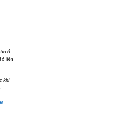
vào ổ.
ó liên
c khi
.
ựa