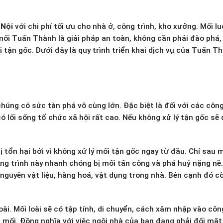
 Nội
với chi phí tối ưu cho nhà ở, công trình, kho xưởng. Mối lu
ệt mối Tuấn Thành là giải pháp an toàn, không cần phải đào phá,
 tận gốc. Dưới đây là quy trình triển khai dịch vụ của Tuấn T
chúng có sức tàn phá vô cùng lớn. Đặc biệt là đối với các công
 lối sống tổ chức xã hội rất cao. Nếu không xử lý tận gốc sẽ
ị tổn hại bởi vì không xử lý mối tận gốc ngay từ đầu. Chỉ sau 
ng trình này nhanh chóng bị mối tấn công và phá huỷ nặng nề
 nguyên vật liệu, hàng hoá, vật dụng trong nhà. Bên cạnh đó c
oài. Mối loài sẽ có tập tính, di chuyển, cách xâm nhập vào côn
a mối. Đồng nghĩa với việc ngôi nhà của bạn đang phải đối mặt