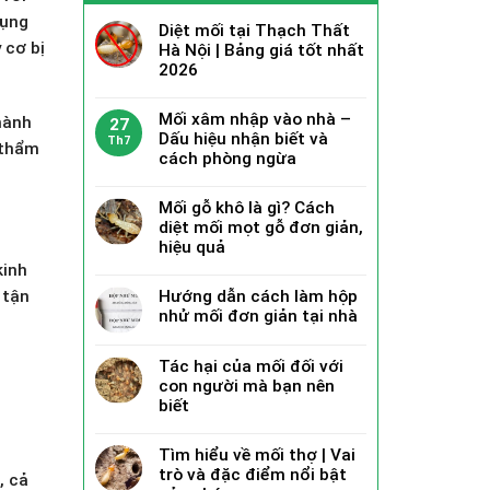
dụng
Diệt mối tại Thạch Thất
 cơ bị
Hà Nội | Bảng giá tốt nhất
2026
Mối xâm nhập vào nhà –
 hành
27
Dấu hiệu nhận biết và
Th7
 thẩm
cách phòng ngừa
Mối gỗ khô là gì? Cách
diệt mối mọt gỗ đơn giản,
hiệu quả
kinh
Hướng dẫn cách làm hộp
 tận
nhử mối đơn giản tại nhà
Tác hại của mối đối với
con người mà bạn nên
biết
Tìm hiểu về mối thợ | Vai
trò và đặc điểm nổi bật
, cả