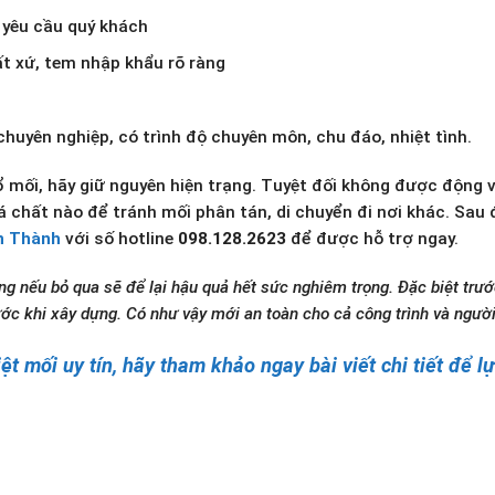
o yêu cầu quý khách
t xứ, tem nhập khẩu rõ ràng
chuyên nghiệp, có trình độ chuyên môn, chu đáo, nhiệt tình.
 ổ mối, hãy giữ nguyên hiện trạng. Tuyệt đối không được động 
 chất nào để tránh mối phân tán, di chuyển đi nơi khác. Sau đ
n Thành
với số hotline
098.128.2623
để được hỗ trợ ngay.
g nếu bỏ qua sẽ để lại hậu quả hết sức nghiêm trọng. Đặc biệt trướ
ước khi xây dựng. Có như vậy mới an toàn cho cả công trình và người
t mối uy tín, hãy tham khảo ngay bài viết chi tiết để l