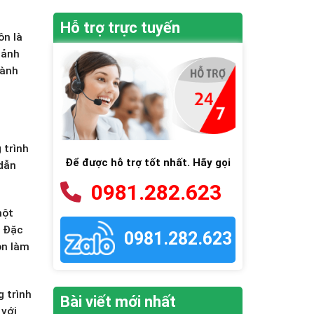
Hỗ trợ trực tuyến
ôn là
 ảnh
hành
 trình
Để được hỗ trợ tốt nhất. Hãy gọi
 dẫn
0981.282.623
một
. Đặc
0981.282.623
òn làm
g trình
Bài viết mới nhất
 với