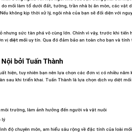
 do mối làm tổ dưới đất, tường, trần nhà bị ăn mòn, các vật 
u không kịp thời xử lý, ngôi nhà của bạn sẽ đối diện với nguy
hỏ nhưng sức tàn phá vô cùng lớn. Chính vì vậy, trước khi tiến
ơn vị
diệt mối
uy tín. Qua đó đảm bảo an toàn cho bạn và tính
à Nội bởi Tuấn Thành
ất hiện, tuy nhiên bạn nên lựa chọn các đơn vị có nhiều năm 
n sau khi triển khai. Tuấn Thành là lựa chọn dịch vụ diệt mối
m môi trường, làm ảnh hưởng đến người và vật nuôi
 lý
rình độ chuyên môn, am hiểu sâu rộng về đặc tính của loài mối