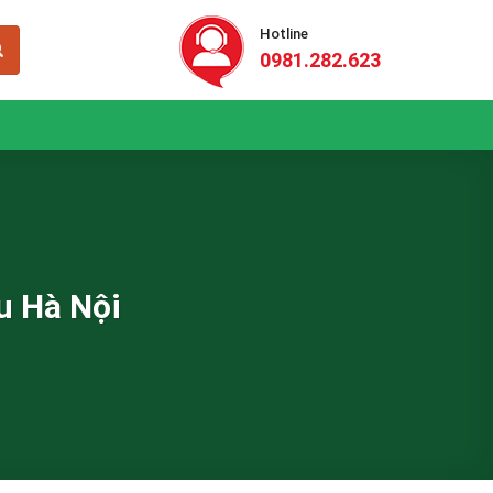
Hotline
0981.282.623
u Hà Nội