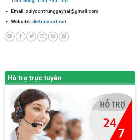
Tam Nông, Tỉnh Phú Thọ
Email:
xulycontrunggayhai@gmail.com
Website:
dietmoiso1.net
Hỗ trợ trực tuyến