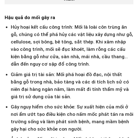
Hậu quả do mối gây ra
Hủy hoại kết cấu công trình: Mối là loài côn trùng ăn
gỗ, chúng có thể phá hủy các vật liệu xây dựng như gỗ,
cellulose, sợi bông, bê tông, sắt thép. Khi xâm nhập
vào công trình, mối sẽ đục khoét, làm rỗng các cấu
kiện bằng gỗ như cửa, sàn nhà, mái nhà, cầu thang…
dẫn đến nguy cơ sập đổ công trình.
Giảm giá trị tài sản: Mối phá hoại đồ đạc, nội thất
bằng gỗ trong nhà, bảo tàng và các di tích lịch sử có
niên đại hàng ngàn năm, làm mất đi tính thẩm mỹ và
giá trị sử dụng của tài sản.
Gây nguy hiểm cho sức khỏe: Sự xuất hiện của mối ở
nơi ẩm ướt tạo điều kiện cho nấm mốc phát tán ra môi
trường sống và làm phát sinh bệnh, mang mầm bệnh
gây hại cho sức khỏe con người.