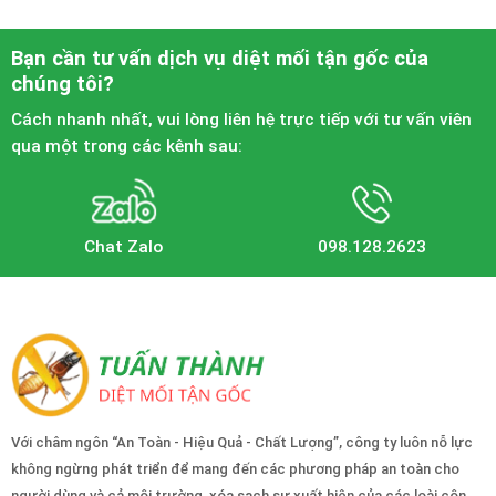
Bạn cần tư vấn dịch vụ diệt mối tận gốc của
chúng tôi?
Cách nhanh nhất, vui lòng liên hệ trực tiếp với tư vấn viên
qua một trong các kênh sau:
Chat Zalo
098.128.2623
Với châm ngôn “An Toàn - Hiệu Quả - Chất Lượng”, công ty luôn nỗ lực
không ngừng phát triển để mang đến các phương pháp an toàn cho
người dùng và cả môi trường, xóa sạch sự xuất hiện của các loài côn