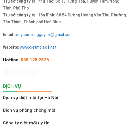
Trụ sở công ty tại Phú Thọ:
Số 38 Hưng Hóa, Huyện Tam, Nông
Tỉnh, Phú Thọ
Trụ sở công ty tại Hòa Bình:
Số 54 Đường Hoàng Văn Thụ, Phường
Tân Thịnh, Thành phố Hoà Bình
Email:
xulycontrunggayhai@gmail.com
Website:
www.dietmoiso1.net
Hotline:
098.128.2623
DỊCH VỤ
Dịch vụ diệt mối tại Hà Nội
Dịch vụ phòng chống mối
Công ty diệt mối uy tín