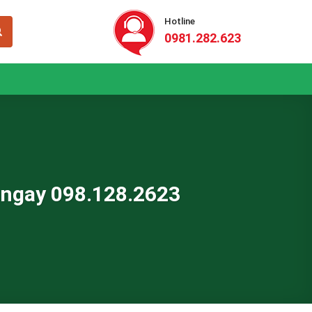
Hotline
0981.282.623
i ngay 098.128.2623