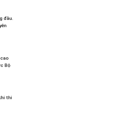
g đầu.
yên
 cao
ợc Bộ
hi thi