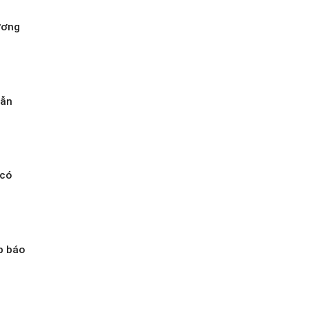
ương
dẫn
 có
p báo