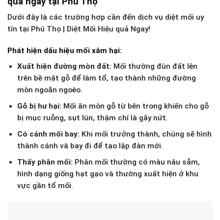
quả ngay tại Phú Thọ
Dưới đây là các trường hợp cần đến dịch vụ diệt mối uy
tín tại Phú Thọ | Diệt Mối Hiệu quả Ngay!
Phát hiện dấu hiệu mối xâm hại:
Xuất hiện đường mòn đất:
Mối thường đùn đất lên
trên bề mặt gỗ để làm tổ, tạo thành những đường
mòn ngoằn ngoèo.
Gỗ bị hư hại:
Mối ăn mòn gỗ từ bên trong khiến cho gỗ
bị mục ruỗng, sụt lún, thậm chí là gãy nứt.
Có cánh mối bay:
Khi mối trưởng thành, chúng sẽ hình
thành cánh và bay đi để tạo lập đàn mới.
Thấy phân mối:
Phân mối thường có màu nâu sẫm,
hình dạng giống hạt gạo và thường xuất hiện ở khu
vực gần tổ mối.