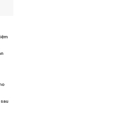
hiệm
àn
ho
 sau