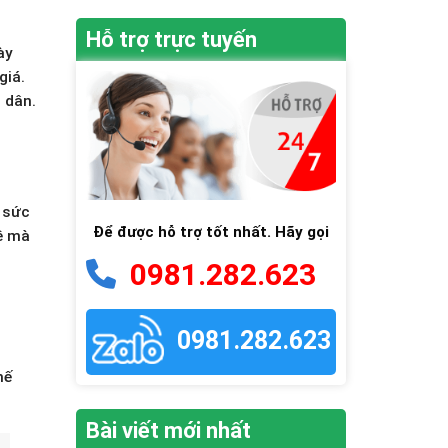
Hỗ trợ trực tuyến
ày
giá.
 dân.
 sức
Để được hỗ trợ tốt nhất. Hãy gọi
đề mà
0981.282.623
0981.282.623
hế
Bài viết mới nhất