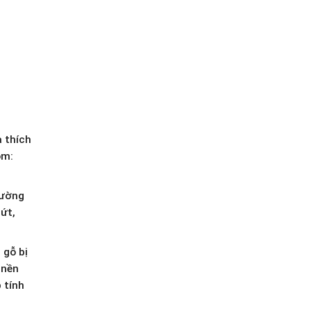
a thích
ồm:
hường
ứt,
 gỗ bị
 nền
 tính