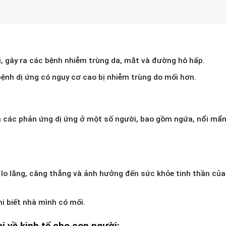
, gây ra các bệnh nhiễm trùng da, mắt và đường hô hấp.
ệnh dị ứng có nguy cơ cao bị nhiễm trùng do mối hơn.
ra các phản ứng dị ứng ở một số người, bao gồm ngứa, nổi mẩn
a lo lắng, căng thẳng và ảnh hưởng đến sức khỏe tinh thần củ
i biết nhà mình có mối.
ại về kinh tế cho con người: