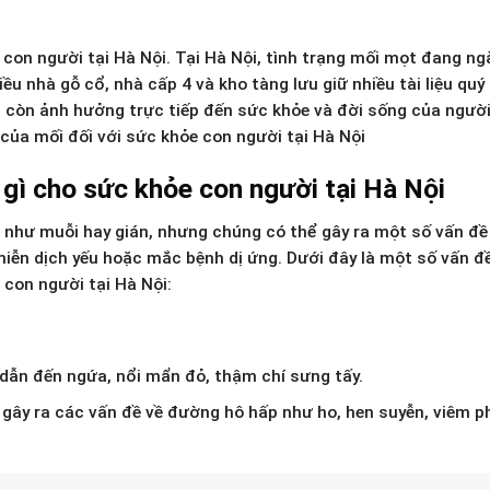
 con người tại Hà Nội. Tại Hà Nội, tình trạng mối mọt đang ng
ều nhà gỗ cổ, nhà cấp 4 và kho tàng lưu giữ nhiều tài liệu quý 
mà còn ảnh hưởng trực tiếp đến sức khỏe và đời sống của người
i của mối đối với sức khỏe con người tại Hà Nội
 gì cho sức khỏe con người tại Hà Nội
 như muỗi hay gián, nhưng chúng có thể gây ra một số vấn đề
miễn dịch yếu hoặc mắc bệnh dị ứng. Dưới đây là một số vấn 
 con người tại Hà Nội:
 dẫn đến ngứa, nổi mẩn đỏ, thậm chí sưng tấy.
hể gây ra các vấn đề về đường hô hấp như ho, hen suyễn, viêm p