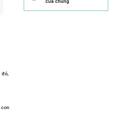
của chúng
 đỏ,
a con