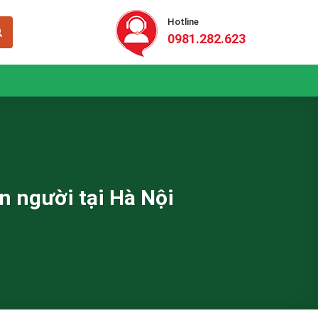
Hotline
0981.282.623
n người tại Hà Nội