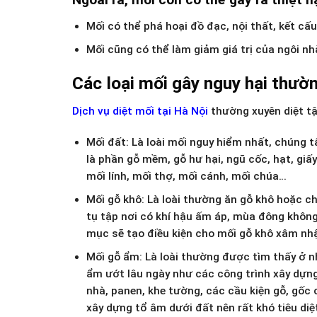
Mối có thể phá hoại đồ đạc, nội thất, kết cấ
Mối cũng có thể làm giảm giá trị của ngôi nh
Các loại mối gây nguy hại thườ
Dịch vụ diệt mối tại Hà Nội
thường xuyên diệt tậ
Mối đất: Là loài mối nguy hiểm nhất, chúng t
là phần gỗ mềm, gỗ hư hại, ngũ cốc, hạt, gi
mối lính, mối thợ, mối cánh, mối chúa…
Mối gỗ khô: Là loài thường ăn gỗ khô hoặc c
tụ tập nơi có khí hậu ấm áp, mùa đông không
mục sẽ tạo điều kiện cho mối gỗ khô xâm nh
Mối gỗ ẩm: Là loài thường được tìm thấy ở 
ẩm ướt lâu ngày như các công trình xây dựng,
nhà, panen, khe tường, các cầu kiện gỗ, gốc
xây dựng tổ âm dưới đất nên rất khó tiêu diệ