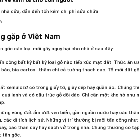
u nhà cửa, dẫn đến tốn kém chi phí sửa chữa.
à.
ng gặp ở Việt Nam
n gốc các loại mối gây nguy hại cho nhà ở sau đây:
ấn công bất kỳ bất kỳ loại gỗ nào tiếp xúc mặt đất. Thức ăn ư
ấy báo, bìa carton…thậm chí cả tường thạch cao. Tổ mối đất g
hất xenlulozơ có trong giấy tờ, giày dép hay quần áo…Chúng t
 quá lạnh và có cấu trúc gỗ dồi dào. Chỉ cần một khe hở như n
ập.
những vùng đất ẩm ướt ven biển, gần nguồn nước hay các thân
 các di tích lịch sử. Những vị trí thường bị mối tấn công như:
 cây, các thân cây hay sách vở trong nhà. Chúng thường có tập
t tận gốc.