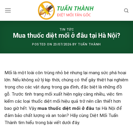
Skip
to
content
TIN TỨC
Mua thuốc diệt mối ở đâu tại Hà Nội?
POSTED ON
23/07/2026
BY
TUẤN THÀNH
Mối là một loài côn trùng nhỏ bé nhưng lại mang sức phá hoại
lớn. Nếu không xử lý kịp thời, chúng có thể gây thiệt hại nghiêm
trọng cho các vật dụng trong gia đình, đặc biệt là những đồ
gỗ. Trước tình trạng mối xuất hiện ngày càng nhiều, việc tìm
kiếm các loại thuốc diệt mối hiệu quả trở nên cần thiết hơn
bao giờ hết. Vậy
mua thuốc diệt mối ở đâu
tại Hà Nội để
đảm bảo chất lượng và an toàn? Hãy cùng Diệt Mối Tuấn
Thành tìm hiểu trong bài viết dưới đây.