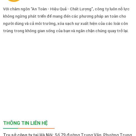
Với châm ngôn “An Toàn - Hiệu Quả - Chất Lượng”, công ty luôn nỗ lực
không ngừng phát triển để mang đến các phương pháp an toàn cho
người dùng và cả môi trường, xóa sạch sự xuất hiện của các loài côn
trùng trong không gian sống của bạn và ngăn chặn chúng quay trở lại.
THÔNG TIN LIÊN HỆ
Trụ sở công ty tại Hà Nội:
Số 79 đường Trung Văn, Phường Trung