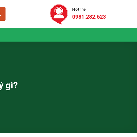
Hotline
0981.282.623
ý gì?