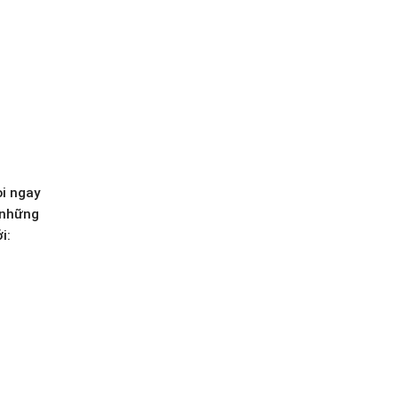
ọi ngay
 những
i: