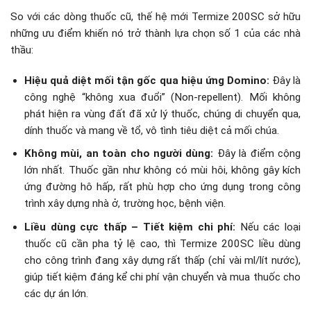
So với các dòng thuốc cũ, thế hệ mới Termize 200SC sở hữu
những ưu điểm khiến nó trở thành lựa chọn số 1 của các nhà
thầu:
Hiệu quả diệt mối tận gốc qua hiệu ứng Domino:
Đây là
công nghệ “không xua đuổi” (Non-repellent). Mối không
phát hiện ra vùng đất đã xử lý thuốc, chúng di chuyển qua,
dính thuốc và mang về tổ, vô tình tiêu diệt cả mối chúa.
Không mùi, an toàn cho người dùng:
Đây là điểm cộng
lớn nhất. Thuốc gần như không có mùi hôi, không gây kích
ứng đường hô hấp, rất phù hợp cho ứng dụng trong công
trình xây dựng nhà ở, trường học, bệnh viện.
Liều dùng cực thấp – Tiết kiệm chi phí:
Nếu các loại
thuốc cũ cần pha tỷ lệ cao, thì Termize 200SC liều dùng
cho công trình đang xây dựng rất thấp (chỉ vài ml/lít nước),
giúp tiết kiệm đáng kể chi phí vận chuyển và mua thuốc cho
các dự án lớn.