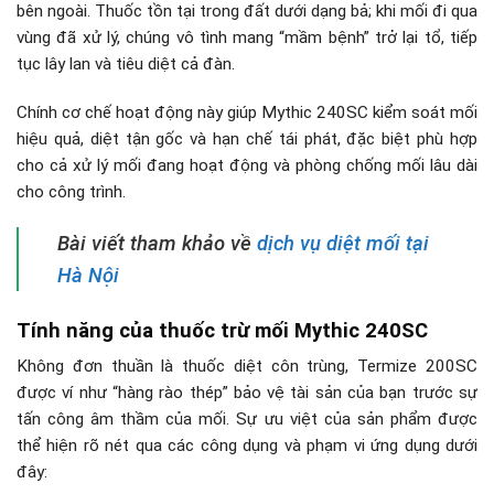
bên ngoài. Thuốc tồn tại trong đất dưới dạng bả; khi mối đi qua
vùng đã xử lý, chúng vô tình mang “mầm bệnh” trở lại tổ, tiếp
tục lây lan và tiêu diệt cả đàn.
Chính cơ chế hoạt động này giúp Mythic 240SC kiểm soát mối
hiệu quả, diệt tận gốc và hạn chế tái phát, đặc biệt phù hợp
cho cả xử lý mối đang hoạt động và phòng chống mối lâu dài
cho công trình.
Bài viết tham khảo về
dịch vụ diệt mối tại
Hà Nội
Tính năng của thuốc trừ mối Mythic 240SC
Không đơn thuần là thuốc diệt côn trùng, Termize 200SC
được ví như “hàng rào thép” bảo vệ tài sản của bạn trước sự
tấn công âm thầm của mối. Sự ưu việt của sản phẩm được
thể hiện rõ nét qua các công dụng và phạm vi ứng dụng dưới
đây: