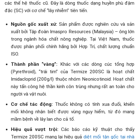
các thế hệ thuốc cũ. Đây là dòng thuốc dạng huyền phù đậm
đặc (SC) với cơ chế “lây nhiễm” tiên tiến.
Nguồn gốc xuất xứ:
Sản phẩm được nghiên cứu và sản
xuất bởi Tập đoàn Imaspro Resources (Malaysia) – ông lớn
trong ngành hóa chất nông nghiệp. Tại Việt Nam, thuốc
được phân phối chính hãng bởi Hợp Trí, chất lượng chuẩn
ISO.
Thành phần “vàng”:
Khác với các dòng cúc tổng hợp
(Pyrethroid), “trái tim” của Termize 200SC là hoạt chất
Imidacloprid (200g/l) thuộc nhóm Neonicotinoid. Hoạt chất
này tấn công hệ thần kinh côn trùng nhưng rất an toàn cho
người và vật nuôi.
Cơ chế tác động:
Thuốc không có tính xua đuổi, khiến
mối không nhận biết được vùng nguy hiểm, từ đó mang
mầm bệnh về lây lan cho cả tổ.
Hiệu quả vượt trội:
Các báo cáo kỹ thuật cho thấy
Termize 200SC mang lại hiệu quả
diệt mối tận gốc tại nhà