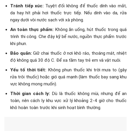
Tránh tiếp xúc:
Tuyệt đối không để thuốc dính vào mắt,
da hay hít phải hơi thuốc trực tiếp. Nếu dính vào da, rửa
ngay dưới vòi nước sạch với xà phòng.
An toàn thực phẩm:
Không ăn uống, hút thuốc trong quá
trình thi công. Che đậy kỹ bể nước, nguồn thực phẩm trước
khi phun.
Bảo quản:
Giữ chai thuốc ở nơi khô ráo, thoáng mát, nhiệt
độ không quá 30 độ C. Để xa tầm tay trẻ em và vật nuôi.
Yếu tố thời tiết:
Không phun thuốc khi trời mưa to (gây
rửa trôi thuốc) hoặc gió quá mạnh (làm thuốc bay sang khu
vực không mong muốn).
Thời gian cách ly:
Dù là thuốc không mùi, nhưng để an
toàn, nên cách ly khu vực xử lý khoảng 2-4 giờ cho thuốc
khô hoàn toàn trước khi sinh hoạt bình thường.