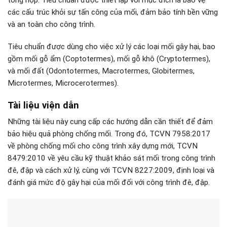
tổng hợp. Tiêu chuẩn được thiết lập với mục đích là bảo vệ
các cấu trúc khỏi sự tấn công của mối, đảm bảo tính bền vững
và an toàn cho công trình.
Tiêu chuẩn được dùng cho việc xử lý các loại mối gây hại, bao
gồm mối gỗ ẩm (Coptotermes), mối gỗ khô (Cryptotermes),
và mối đất (Odontotermes, Macrotermes, Globitermes,
Microtermes, Microcerotermes).
Tài liệu viện dẫn
Những tài liệu này cung cấp các hướng dẫn cần thiết để đảm
bảo hiệu quả phòng chống mối. Trong đó, TCVN 7958:2017
về phòng chống mối cho công trình xây dựng mới, TCVN
8479:2010 về yêu cầu kỹ thuật khảo sát mối trong công trình
đê, đập và cách xử lý, cùng với TCVN 8227:2009, định loại và
đánh giá mức độ gây hại của mối đối với công trình đê, đập.