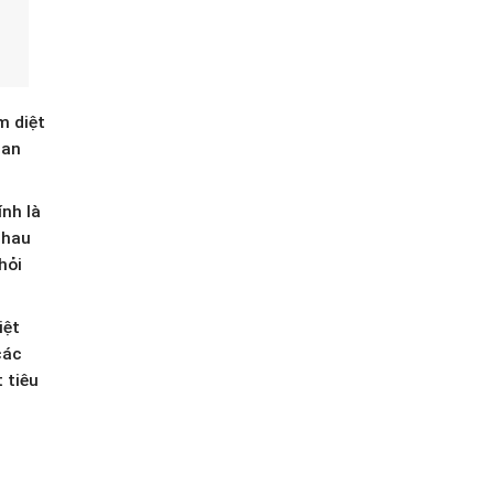
m diệt
ian
ính là
nhau
hỏi
iệt
các
 tiêu