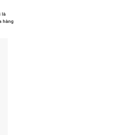
 là
a hàng