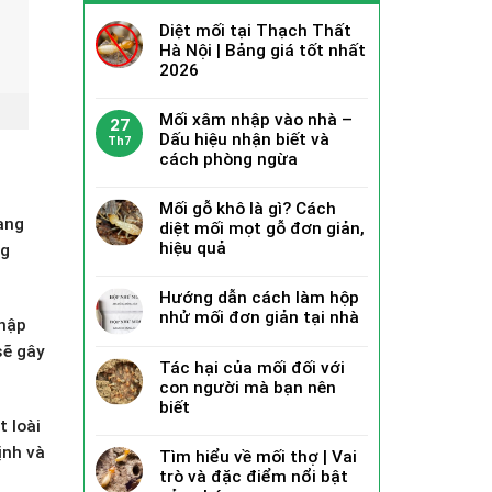
Diệt mối tại Thạch Thất
Hà Nội | Bảng giá tốt nhất
2026
Mối xâm nhập vào nhà –
27
Dấu hiệu nhận biết và
Th7
cách phòng ngừa
Mối gỗ khô là gì? Cách
ạng
diệt mối mọt gỗ đơn giản,
hiệu quả
ng
Hướng dẫn cách làm hộp
nhử mối đơn giản tại nhà
nhập
sẽ gây
Tác hại của mối đối với
con người mà bạn nên
biết
t loài
ịnh và
Tìm hiểu về mối thợ | Vai
trò và đặc điểm nổi bật