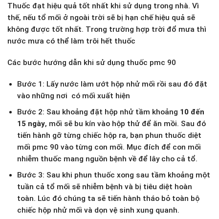
Thuốc đạt hiệu quả tốt nhất khi sử dụng trong nhà. Vì
thế, nếu tổ mối ở ngoài trời sẽ bị hạn chế hiệu quả sẽ
không được tốt nhất. Trong trường hợp trời đổ mưa thì
nước mưa có thể làm trôi hết thuốc
Các bước hướng dẫn khi sử dụng thuốc pmc 90
Bước 1: Lấy nước làm ướt hộp nhử mối rồi sau đó đặt
vào những nơi có mối xuất hiện
Bước 2: Sau khoảng đặt hộp nhử tầm khoảng
10 đến
15 ngày
, mối sẽ bu kín vào hộp thử để ăn mồi. Sau đó
tiến hành gỡ từng chiếc hộp ra, bạn phun thuốc diệt
mối pmc 90 vào từng con mối. Mục đích để con mối
nhiễm thuốc mang nguồn bệnh về để lây cho cả tổ.
Bước 3: Sau khi phun thuốc xong sau tầm khoảng một
tuần cả tổ mối sẽ nhiễm bệnh và bị tiêu diệt hoàn
toàn. Lúc đó chúng ta sẽ tiến hành tháo bỏ toàn bộ
chiếc hộp nhử mối và dọn vệ sinh xung quanh.