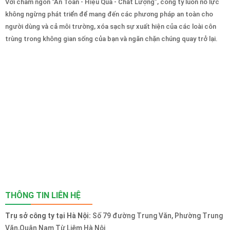
Với châm ngôn “An Toàn - Hiệu Quả - Chất Lượng”, công ty luôn nỗ lực
không ngừng phát triển để mang đến các phương pháp an toàn cho
người dùng và cả môi trường, xóa sạch sự xuất hiện của các loài côn
trùng trong không gian sống của bạn và ngăn chặn chúng quay trở lại.
THÔNG TIN LIÊN HỆ
Trụ sở công ty tại Hà Nội:
Số 79 đường Trung Văn, Phường Trung
Văn,Quận Nam Từ Liêm Hà Nội