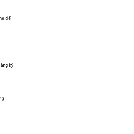
ine để
hàng ký
ng