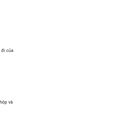
 đi của
 hộp và