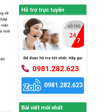
Hỗ trợ trực tuyến
ng về
nhập
 việc
rừ mối
Để được hỗ trợ tốt nhất. Hãy gọi
 do
0981.282.623
0981.282.623
Bài viết mới nhất