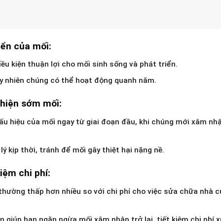
iển của mối:
ều kiện thuận lợi cho mối sinh sống và phát triển.
y nhiên chúng có thể hoạt động quanh năm.
 hiện sớm mối:
dấu hiệu của mối ngay từ giai đoạn đầu, khi chúng mới xâm nh
ý kịp thời, tránh để mối gây thiệt hại nặng nề.
iệm chi phí:
 thường thấp hơn nhiều so với chi phí cho việc sửa chữa nhà 
n giúp bạn ngăn ngừa mối xâm nhập trở lại, tiết kiệm chi phí x