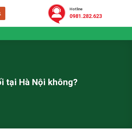
Hotline
0981.282.623
i tại Hà Nội không?