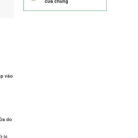
của chúng
ập vào
cửa do
ử lý